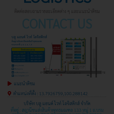
ติดต่อสอบถามรายละเอียดต่าง ๆ และแนะนำติชม
CONTACT US
แนะนำติชม
ตำแหน่งที่ตั้ง : 13.7926759,100.288142
บริษัท บลู แอนด์ ไวท์ โลจิสติกส์ จำกัด
ที่อยู่ : สถานีขนส่งสินค้าพุทธมณฑล 133 หมู่ 1 ถ.บรม
ราชชนนี ต.บางเตย อ.สามพราน จ.นครปฐม 73210