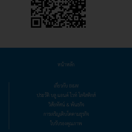
หน้าหลัก
เกี่ยวกับ B&W
ประวัติ บลู แอนด์ ไวท์ โลจิสติกส์
วิสัยทัศน์ & พันธกิจ
การเจริญเติบโตตามธุรกิจ
ใบรับรองคุณภาพ